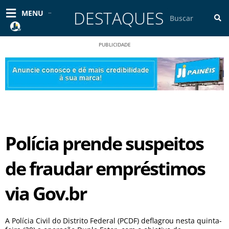
Ir
DESTAQUES
Pesquisar
MENU
para
o
conteúdo
PUBLICIDADE
Polícia prende suspeitos
de fraudar empréstimos
via Gov.br
A Polícia Civil do Distrito Federal (PCDF) deflagrou nesta quinta-