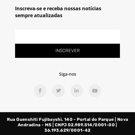
Inscreva-se e receba nossas notícias
sempre atualizadas
E-
mail
INSCREVER
Siga-nos
F
T
L
Y
a
w
i
o
c
i
n
u
e
t
k
t
b
t
e
u
o
e
d
b
o
r
i
e
Rua Guenshiti Fujibayshi, 140 - Portal do Parque | Nova
k
n
-
-
Andradina - MS | CNPJ 02.989.514/0001-00 |
f
i
36.193.629/0001-42
n