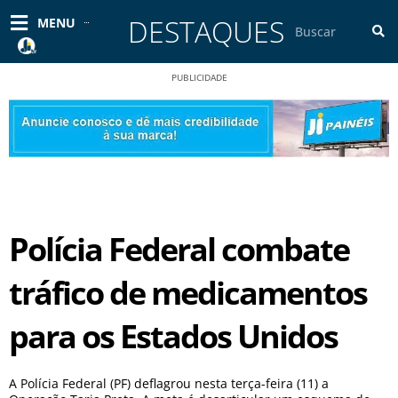
Ir
DESTAQUES
Pesquisar
MENU
para
o
conteúdo
PUBLICIDADE
Polícia Federal combate
tráfico de medicamentos
para os Estados Unidos
A Polícia Federal (PF) deflagrou nesta terça-feira (11) a