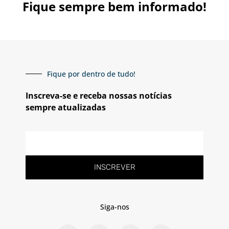
Fique sempre bem informado!
Fique por dentro de tudo!
Inscreva-se e receba nossas notícias
sempre atualizadas
E-
mail
INSCREVER
Siga-nos
F
T
L
Y