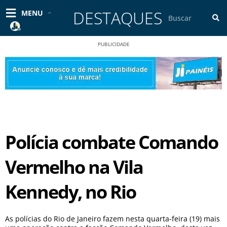
Ir
DESTAQUES
Pesquisar
MENU
para
o
conteúdo
PUBLICIDADE
Polícia combate Comando
Vermelho na Vila
Kennedy, no Rio
As polícias do Rio de Janeiro fazem nesta quarta-feira (19) mais