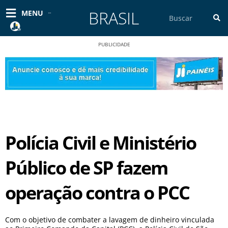
Ir
BRASIL
Pesquisar
MENU
para
o
conteúdo
PUBLICIDADE
Polícia Civil e Ministério
Público de SP fazem
operação contra o PCC
Com o objetivo de combater a lavagem de dinheiro vinculada