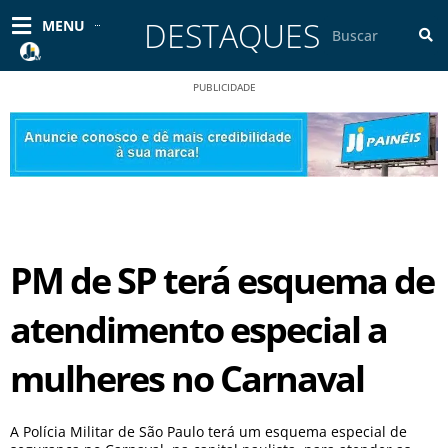
Ir
DESTAQUES
Pesquisar
MENU
para
o
conteúdo
PUBLICIDADE
PM de SP terá esquema de
atendimento especial a
mulheres no Carnaval
A Polícia Militar de São Paulo terá um esquema especial de