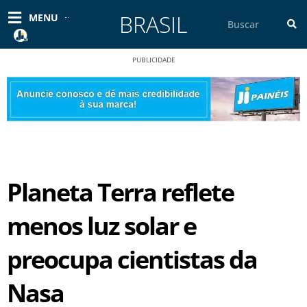
Ir
BRASIL
Pesquisar
MENU
para
o
conteúdo
PUBLICIDADE
Planeta Terra reflete
menos luz solar e
preocupa cientistas da
Nasa