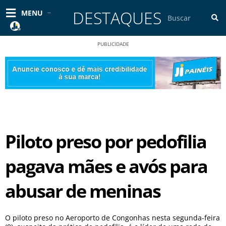
Ir
DESTAQUES
Pesquisar
MENU
para
o
conteúdo
PUBLICIDADE
Piloto preso por pedofilia
pagava mães e avós para
abusar de meninas
O piloto preso no Aeroporto de Congonhas nesta segunda-feira