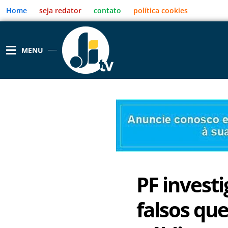
Ir
Home
seja redator
contato
política cookies
para
o
conteúdo
MENU
PF investi
falsos qu