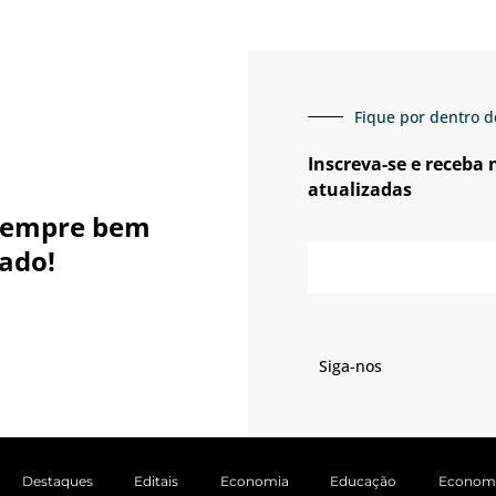
Fique por dentro d
Inscreva-se e receba
atualizadas
sempre bem
E-
ado!
mail
Siga-nos
Destaques
Editais
Economia
Educação
Econom