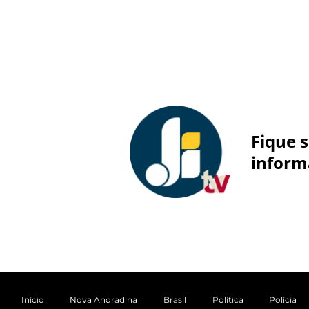
Fique 
inform
Início
Nova Andradina
Brasil
Política
Polícia