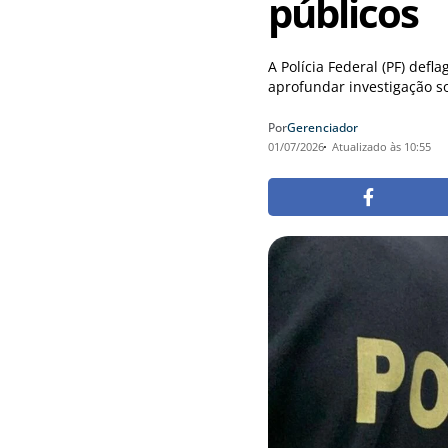
públicos
A Polícia Federal (PF) defl
aprofundar investigação so
Por
Gerenciador
01/07/2026
Atualizado às 10:55