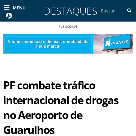
Ir
DESTAQUES
Pesquisar
MENU
para
o
conteúdo
PUBLICIDADE
PF combate tráfico
internacional de drogas
no Aeroporto de
Guarulhos