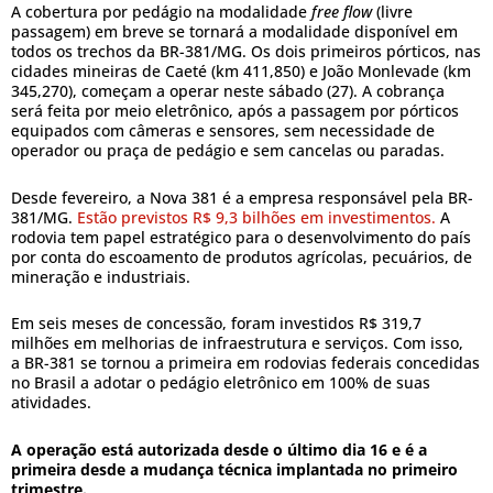
A cobertura por pedágio na modalidade
free flow
(livre
passagem) em breve se tornará a modalidade disponível em
todos os trechos da BR-381/MG. Os dois primeiros pórticos, nas
cidades mineiras de Caeté (km 411,850) e João Monlevade (km
345,270), começam a operar neste sábado (27). A cobrança
será feita por meio eletrônico, após a passagem por pórticos
equipados com câmeras e sensores, sem necessidade de
operador ou praça de pedágio e sem cancelas ou paradas.
Desde fevereiro, a Nova 381 é a empresa responsável pela BR-
381/MG.
Estão previstos R$ 9,3 bilhões em investimentos.
A
rodovia tem papel estratégico para o desenvolvimento do país
por conta do escoamento de produtos agrícolas, pecuários, de
mineração e industriais.
Em seis meses de concessão, foram investidos R$ 319,7
milhões em melhorias de infraestrutura e serviços. Com isso,
a BR-381 se tornou a primeira em rodovias federais concedidas
no Brasil a adotar o pedágio eletrônico em 100% de suas
atividades.
A operação está autorizada desde o último dia 16 e é a
primeira desde a mudança técnica implantada no primeiro
trimestre.