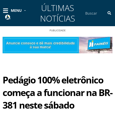
Ir
ÚLTIMAS
para
Pesquisar
MENU
o
NOTÍCIAS
conteúdo
PUBLICIDADE
Pedágio 100% eletrônico
começa a funcionar na BR-
381 neste sábado