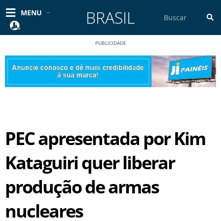
Ir
BRASIL
Pesquisar
MENU
para
o
conteúdo
PUBLICIDADE
PEC apresentada por Kim
Kataguiri quer liberar
produção de armas
nucleares