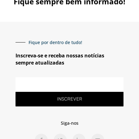
Fique sempre bem informado!
Fique por dentro de tudo!
Inscreva-se e receba nossas notícias
sempre atualizadas
E-
mail
INSCREVER
Siga-nos
F
T
L
Y