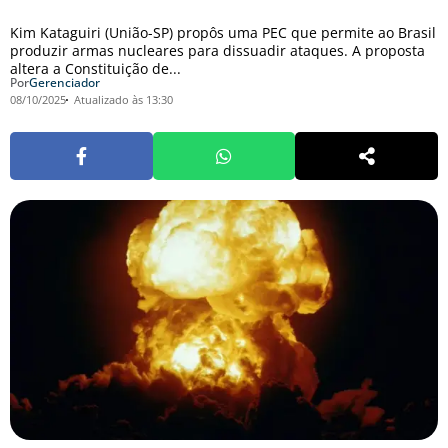
Kim Kataguiri (União-SP) propôs uma PEC que permite ao Brasil
produzir armas nucleares para dissuadir ataques. A proposta
altera a Constituição de...
Por
Gerenciador
08/10/2025
Atualizado às 13:30