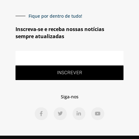
Fique por dentro de tudo!
Inscreva-se e receba nossas notícias
sempre atualizadas
E-
mail
INSCREVER
Siga-nos
F
T
L
Y
a
w
i
o
c
i
n
u
e
t
k
t
b
t
e
u
o
e
d
b