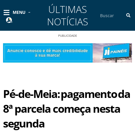
Ir
ÚLTIMAS
para
Pesquisar
MENU
o
NOTÍCIAS
conteúdo
PUBLICIDADE
Pé-de-Meia: pagamento da
8ª parcela começa nesta
segunda