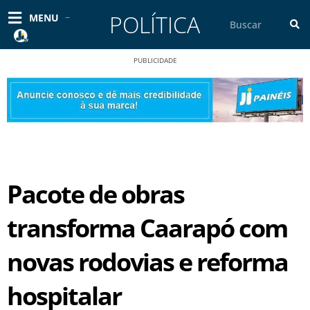
Ir
POLÍTICA
Pesquisar
MENU
para
o
conteúdo
PUBLICIDADE
Pacote de obras
transforma Caarapó com
novas rodovias e reforma
hospitalar