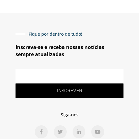
Fique por dentro de tudo!
Inscreva-se e receba nossas notícias
sempre atualizadas
E-
mail
INSCREVER
Siga-nos
F
T
L
Y
a
w
i
o
c
i
n
u