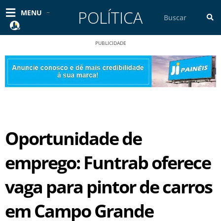
Ir
POLÍTICA
Pesquisar
MENU
para
o
conteúdo
PUBLICIDADE
Oportunidade de
emprego: Funtrab oferece
vaga para pintor de carros
em Campo Grande