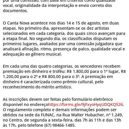
por uma comissão, com base em critérios como qualidade
vocal, originalidade da interpretação e envio correto dos
documentos.
O Canta Nova acontece nos dias 14 e 15 de agosto, em duas
etapas. No primeiro dia, apresentam-se os dez artistas
selecionados em cada categoria, dos quais cinco avançam para
a etapa final. No segundo dia, os classificados disputam os
primeiros lugares, avaliados por uma comissão julgadora que
analisará afinação, ritmo, presença de palco, qualidade vocal e
adequação ao gênero musical.
Em cada uma das quatro categorias, os vencedores recebem
premiação em dinheiro e troféu: R$ 1.800,00 para o 1º lugar, R$
1.200,00 para o 2º e R$ 800,00 para o 3º. A premiação em
dinheiro é caracterizada como prêmio cultural, pelo
reconhecimento do mérito artístico.
As inscrições devem ser feitas pelo formulário eletrônico
disponível no endereço
https://forms.gle/9jFxyoHyqUDQKQ526
.
O regulamento completo e demais informações podem ser
obtidos na sede da FUNAC, na Rua Walter Hubacher, nº 1.249,
no Centro, de segunda a sexta-feira, das 7h às 11h e das 13h
às 17h, pelo telefone (67) 98466-1485.