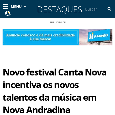
Ir
DESTAQUES
Pesquisar
MENU
para
o
conteúdo
PUBLICIDADE
Novo festival Canta Nova
incentiva os novos
talentos da música em
Nova Andradina