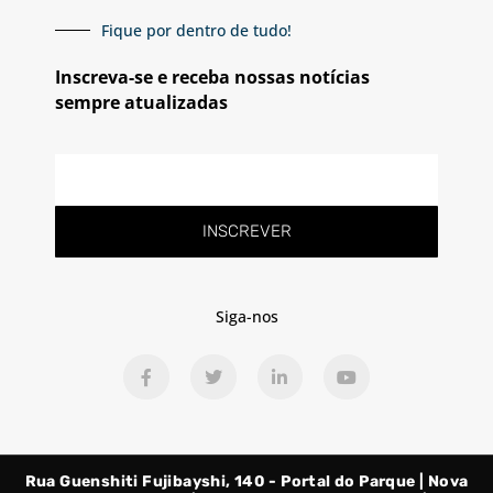
Fique por dentro de tudo!
Inscreva-se e receba nossas notícias
sempre atualizadas
E-
mail
INSCREVER
Siga-nos
F
T
L
Y
a
w
i
o
c
i
n
u
e
t
k
t
b
t
e
u
o
e
d
b
o
r
i
e
Rua Guenshiti Fujibayshi, 140 - Portal do Parque | Nova
k
n