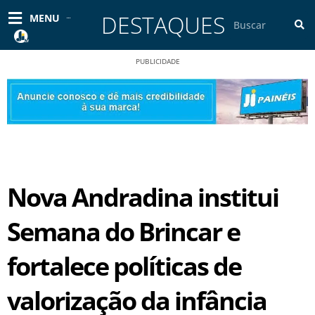
Ir
DESTAQUES
Pesquisar
MENU
para
o
conteúdo
PUBLICIDADE
Nova Andradina institui
Semana do Brincar e
fortalece políticas de
valorização da infância