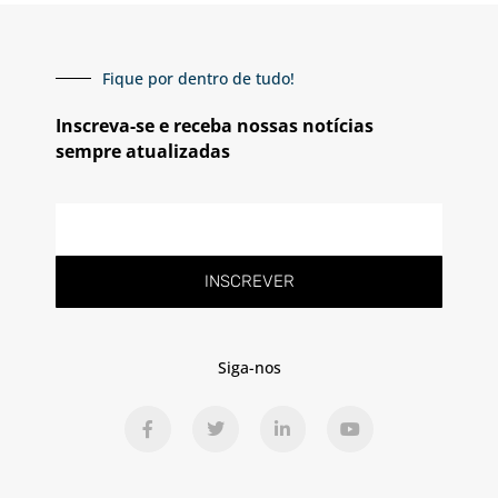
Fique por dentro de tudo!
Inscreva-se e receba nossas notícias
sempre atualizadas
E-
mail
INSCREVER
Siga-nos
F
T
L
Y
a
w
i
o
c
i
n
u
e
t
k
t
b
t
e
u