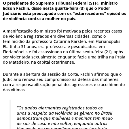
O presidente do Supremo Tribunal Federal (STF), ministro
Edson Fachin, disse nesta quarta-feira (3) que o Poder
Judiciário está preocupado com os “estarrecedores” episódios
de violência contra a mulher no país.
A manifestação do ministro foi motivada pelos recentes casos
de violência registrados em diversas cidades, como o
feminicídio da professora Catarina Karsten, em Florianópolis.
Ela tinha 31 anos, era professora e pesquisadora em
Florianópolis e foi assassinada na última sexta-feira (21), após
ser violentada sexualmente enquanto fazia uma trilha na Praia
do Matadeiro, na capital catarinense.
Durante a abertura da sessão da Corte, Fachin afirmou que o
Judiciário renova seu compromisso na defesa das mulheres,
com a responsabilização penal dos agressores e o acolhimento
das vitimas.
“Os dados alarmantes registrados todos os
anos a respeito da violência de gênero no Brasil
demonstram que mulheres e meninas têm medo
de sair de casa e não voltar, enquanto outras
têm medo de ser agredidas em seus locais de