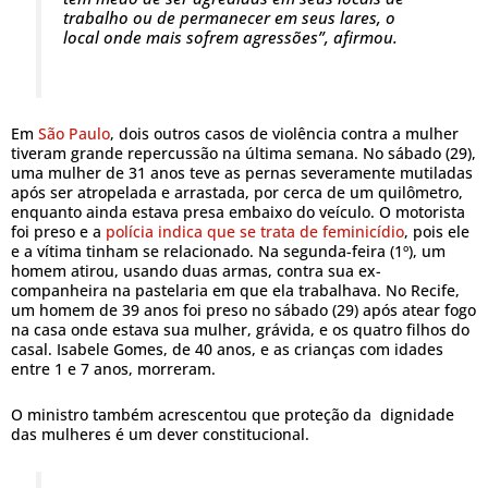
trabalho ou de permanecer em seus lares, o
local onde mais sofrem agressões”, afirmou.
Em
São Paulo
, dois outros casos de violência contra a mulher
tiveram grande repercussão na última semana. No sábado (29),
uma mulher de 31 anos teve as pernas severamente mutiladas
após ser atropelada e arrastada, por cerca de um quilômetro,
enquanto ainda estava presa embaixo do veículo. O motorista
foi preso e a
polícia indica que se trata de feminicídio
, pois ele
e a vítima tinham se relacionado. Na segunda-feira (1º), um
homem atirou, usando duas armas, contra sua ex-
companheira na pastelaria em que ela trabalhava. No Recife,
um homem de 39 anos foi preso no sábado (29) após atear fogo
na casa onde estava sua mulher, grávida, e os quatro filhos do
casal. Isabele Gomes, de 40 anos, e as crianças com idades
entre 1 e 7 anos, morreram.
O ministro também acrescentou que proteção da dignidade
das mulheres é um dever constitucional.