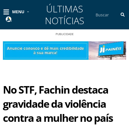
Ir
ÚLTIMAS
para
Pesquisar
MENU
o
NOTÍCIAS
conteúdo
PUBLICIDADE
No STF, Fachin destaca
gravidade da violência
contra a mulher no país