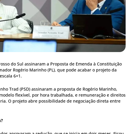
osso do Sul assinaram a Proposta de Emenda à Constituição
enador Rogério Marinho (PL), que pode acabar o projeto da
escala 6×1.
sinho Trad (PSD) assinaram a proposta de Rogério Marinho,
odelo flexível, por hora trabalhada, e remuneração e direitos
ria. O projeto abre possibilidade de negociação direta entre
m?
os aprovaram a redução, que se inicia em dois meses. Ficou