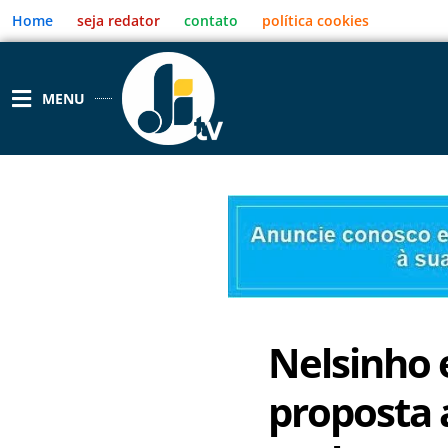
Ir
Home
seja redator
contato
política cookies
para
o
conteúdo
MENU
Nelsinho 
proposta 