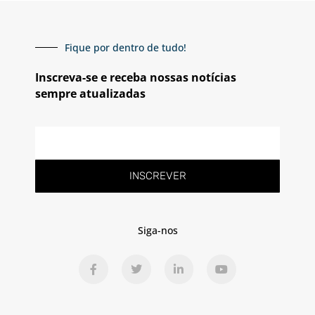
Fique por dentro de tudo!
Inscreva-se e receba nossas notícias
sempre atualizadas
E-
mail
INSCREVER
Siga-nos
F
T
L
Y
a
w
i
o
c
i
n
u
e
t
k
t
b
t
e
u