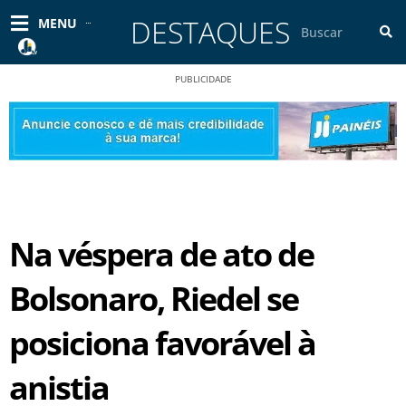
Ir
DESTAQUES
Pesquisar
MENU
para
o
conteúdo
PUBLICIDADE
Na véspera de ato de
Bolsonaro, Riedel se
posiciona favorável à
anistia