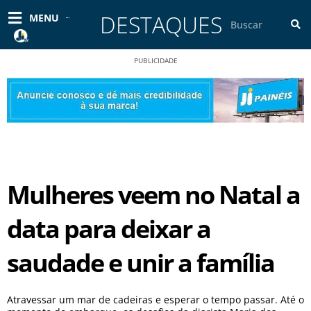
Ir
DESTAQUES
Pesquisar
MENU
para
o
conteúdo
PUBLICIDADE
Mulheres veem no Natal a
data para deixar a
saudade e unir a família
Atravessar um mar de cadeiras e esperar o tempo passar. Até o