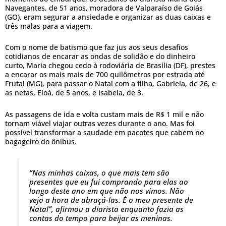
Navegantes, de 51 anos, moradora de Valparaíso de Goiás
(GO), eram segurar a ansiedade e organizar as duas caixas e
três malas para a viagem.
Com o nome de batismo que faz jus aos seus desafios
cotidianos de encarar as ondas de solidão e do dinheiro
curto, Maria chegou cedo à rodoviária de Brasília (DF), prestes
a encarar os mais mais de 700 quilômetros por estrada até
Frutal (MG), para passar o Natal com a filha, Gabriela, de 26, e
as netas, Eloá, de 5 anos, e Isabela, de 3.
As passagens de ida e volta custam mais de R$ 1 mil e não
tornam viável viajar outras vezes durante o ano. Mas foi
possível transformar a saudade em pacotes que cabem no
bagageiro do ônibus.
“Nas minhas caixas, o que mais tem são
presentes que eu fui comprando para elas ao
longo deste ano em que não nos vimos. Não
vejo a hora de abraçá-las. É o meu presente de
Natal”, afirmou a diarista enquanto fazia as
contas do tempo para beijar as meninas.