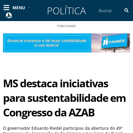
Ir
POLÍTICA
Pesquisar
MENU
para
o
conteúdo
PUBLICIDADE
MS destaca iniciativas
para sustentabilidade em
Congresso da AZAB
O governador Eduardo Riedel participou da abertura do 49º