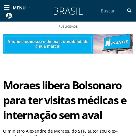
Ir
BRASIL
Pesquisar
MENU
para
o
conteúdo
PUBLICIDADE
Moraes libera Bolsonaro
para ter visitas médicas e
internação sem aval
O ministro Alexandre de Moraes, do STF, autorizou o ex-