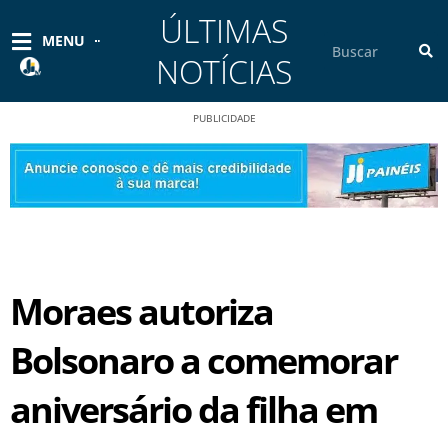
Ir
ÚLTIMAS
para
Pesquisar
MENU
o
NOTÍCIAS
conteúdo
PUBLICIDADE
Moraes autoriza
Bolsonaro a comemorar
aniversário da filha em