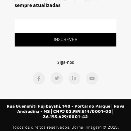
sempre atualizadas
E-
mail
INSCREVER
Siga-nos
F
T
L
Y
a
w
i
o
c
i
n
u
e
t
k
t
b
t
e
u
o
e
d
b
o
r
i
e
Rua Guenshiti Fujibayshi, 140 - Portal do Parque | Nova
k
n
-
-
Andradina - MS | CNPJ 02.989.514/0001-00 |
f
i
36.193.629/0001-42
n
Todos os direitos reservados. Jornal Imagem © 2025.