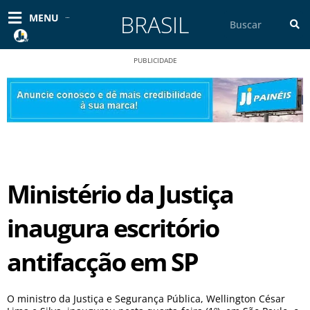
Ir
BRASIL
Pesquisar
MENU
para
o
conteúdo
PUBLICIDADE
Ministério da Justiça
inaugura escritório
antifacção em SP
O ministro da Justiça e Segurança Pública, Wellington César