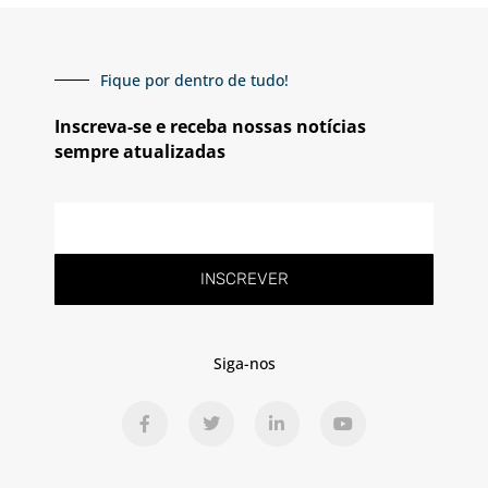
Fique por dentro de tudo!
Inscreva-se e receba nossas notícias
sempre atualizadas
E-
mail
INSCREVER
Siga-nos
F
T
L
Y
a
w
i
o
c
i
n
u
e
t
k
t
b
t
e
u