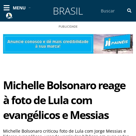
Ir
BRASIL
Pesquisar
MENU
para
o
conteúdo
PUBLICIDADE
Michelle Bolsonaro reage
à foto de Lula com
evangélicos e Messias
Michelle Bolsonaro criticou foto de Lula com Jorge Messias e