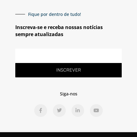
Fique por dentro de tudo!
Inscreva-se e receba nossas notícias
sempre atualizadas
E-
mail
INSCREVER
Siga-nos
F
T
L
Y
a
w
i
o
c
i
n
u
e
t
k
t
b
t
e
u
o
e
d
b
o
r
i
e