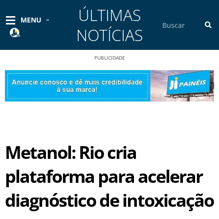
Ir
ÚLTIMAS
para
Pesquisar
MENU
o
NOTÍCIAS
conteúdo
PUBLICIDADE
Metanol: Rio cria
plataforma para acelerar
diagnóstico de intoxicação