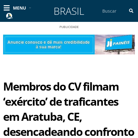
Ir
BRASIL
Pesquisar
MENU
para
o
conteúdo
PUBLICIDADE
Membros do CV filmam
‘exército’ de traficantes
em Aratuba, CE,
desencadeando confronto