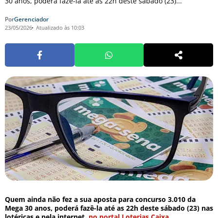
30 anos, poderá fazê-la até as 22h deste sábado (23)...
Por
Gerenciador
23/05/2026
Atualizado às 10:03
Quem ainda não fez a sua aposta para concurso 3.010 da
Mega 30 anos, poderá fazê-la até as 22h deste sábado (23) nas
lotéricas e pela internet,
no portal Loterias Caixa
.