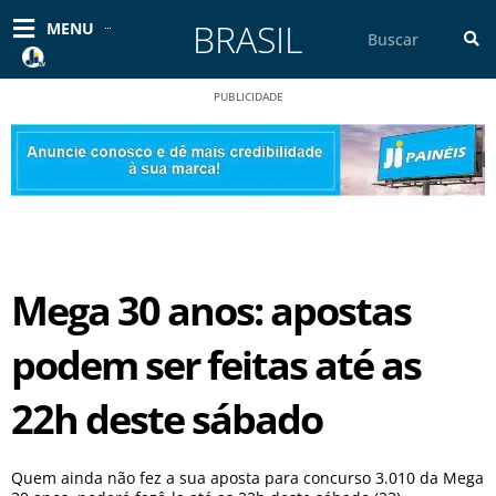
Ir
BRASIL
Pesquisar
MENU
para
o
conteúdo
PUBLICIDADE
Mega 30 anos: apostas
podem ser feitas até as
22h deste sábado
Quem ainda não fez a sua aposta para concurso 3.010 da Mega