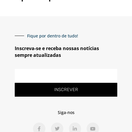
Fique por dentro de tudo!
Inscreva-se e receba nossas notícias
sempre atualizadas
E-
mail
INSCREVER
Siga-nos
F
T
L
Y
a
w
i
o