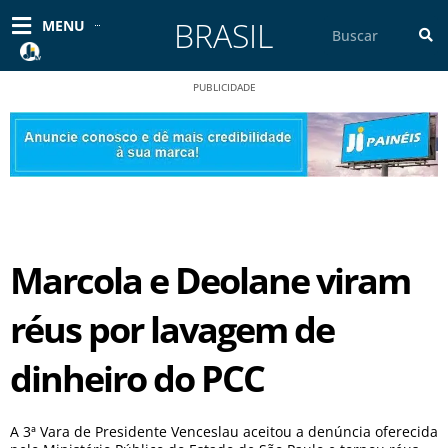
Ir
BRASIL
Pesquisar
MENU
para
o
conteúdo
PUBLICIDADE
Marcola e Deolane viram
réus por lavagem de
dinheiro do PCC
A 3ª Vara de Presidente Venceslau aceitou a denúncia oferecida