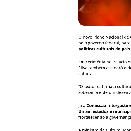
O novo Plano Nacional de 
pelo governo federal, par
políticas culturais do paí
Em cerimônia no Palácio do
Silva também assinará o de
cultura.
“O texto reafirma a cultur
soberania e de um desenvo
Já
a Comissão Intergestore
União, estados e municípi
“fortalecendo a governança
A ministra da Cultura, Ma