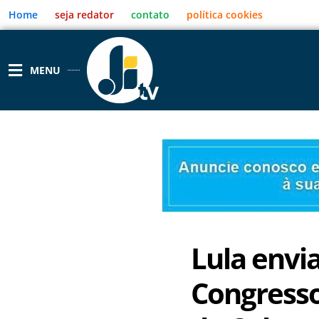
Ir
Home
seja redator
contato
política cookies
para
o
conteúdo
MENU
Lula envi
Congresso