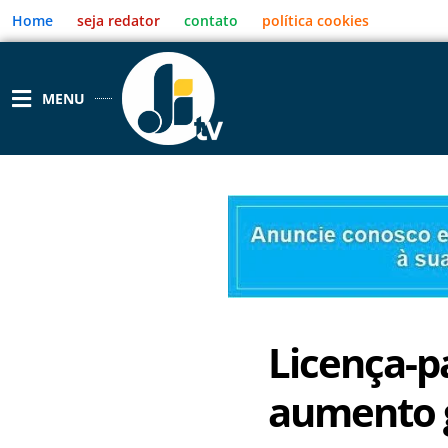
Ir
Home
seja redator
contato
política cookies
para
o
conteúdo
MENU
Licença-p
aumento g