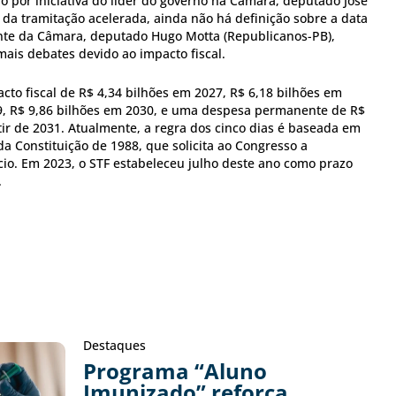
o por iniciativa do líder do governo na Câmara, deputado José
 da tramitação acelerada, ainda não há definição sobre a data
ente da Câmara, deputado Hugo Motta (Republicanos-PB),
ais debates devido ao impacto fiscal.
cto fiscal de R$ 4,34 bilhões em 2027, R$ 6,18 bilhões em
9, R$ 9,86 bilhões em 2030, e uma despesa permanente de R$
tir de 2031. Atualmente, a regra dos cinco dias é baseada em
 da Constituição de 1988, que solicita ao Congresso a
io. Em 2023, o STF estabeleceu julho deste ano como prazo
.
Destaques
Programa “Aluno
Imunizado” reforça