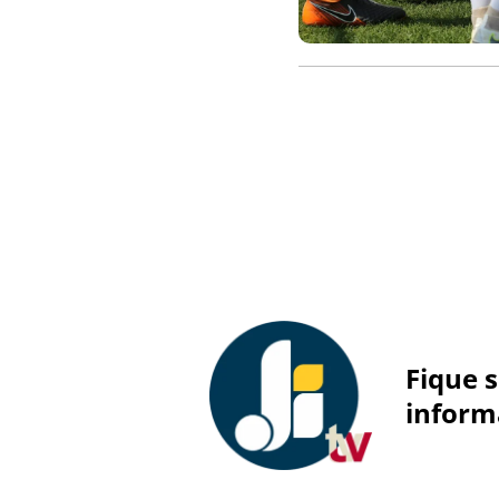
Fique 
inform