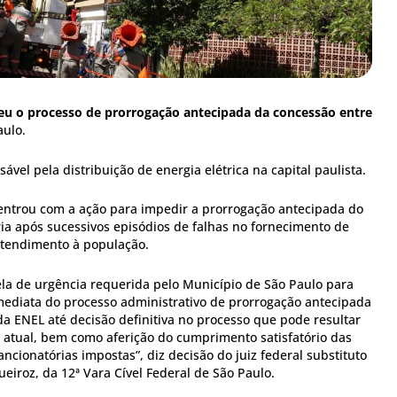
deu o processo de prorrogação antecipada da concessão entre
ulo.
ável pela distribuição de energia elétrica na capital paulista.
 entrou com a ação para impedir a prorrogação antecipada do
ia após sucessivos episódios de falhas no fornecimento de
 atendimento à população.
ela de urgência requerida pelo Município de São Paulo para
ediata do processo administrativo de prorrogação antecipada
a ENEL até decisão definitiva no processo que pode resultar
 atual, bem como aferição do cumprimento satisfatório das
ancionatórias impostas”, diz decisão do juiz federal substituto
ueiroz, da 12ª Vara Cível Federal de São Paulo.