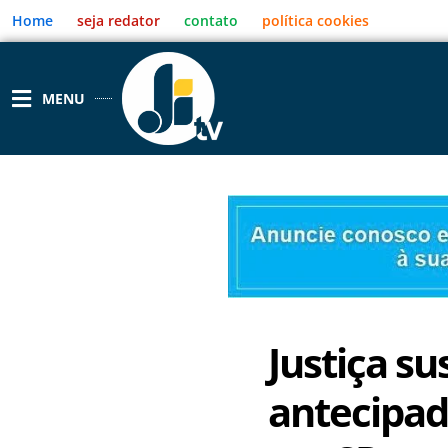
Ir
Home
seja redator
contato
política cookies
para
o
conteúdo
MENU
Justiça s
antecipad