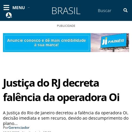
Ir
BRASIL
Pesquisar
MENU
para
o
conteúdo
PUBLICIDADE
Justiça do RJ decreta
falência da operadora Oi
A Justiça do Rio de Janeiro decretou a falência da operadora Oi,
decisão imediata e sem recurso, devido ao descumprimento do
plano...
Por
Gerenciador