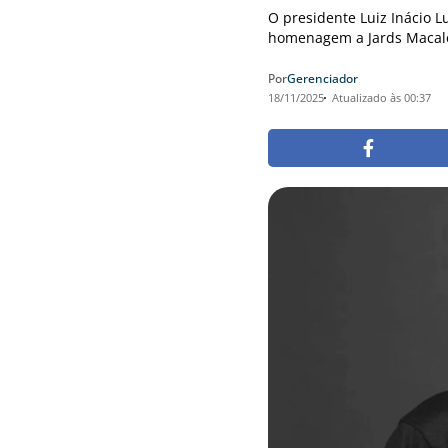
O presidente Luiz Inácio L
homenagem a Jards Macalé,
Por
Gerenciador
18/11/2025
Atualizado às 00:37