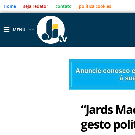
Ir
Home
seja redator
contato
política cookies
para
o
conteúdo
MENU
“Jards Ma
gesto polí