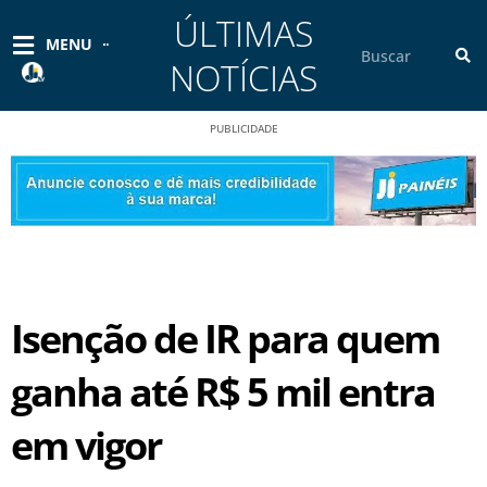
Ir
ÚLTIMAS
para
Pesquisar
MENU
o
NOTÍCIAS
conteúdo
PUBLICIDADE
Isenção de IR para quem
ganha até R$ 5 mil entra
em vigor