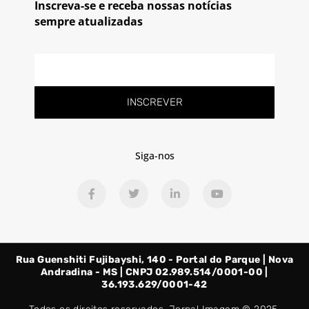
Inscreva-se e receba nossas notícias
sempre atualizadas
E-
mail
INSCREVER
Siga-nos
F
T
L
Y
a
w
i
o
c
i
n
u
e
t
k
t
b
t
e
u
o
e
d
b
o
r
i
e
Rua Guenshiti Fujibayshi, 140 - Portal do Parque | Nova
k
n
-
-
Andradina - MS | CNPJ 02.989.514/0001-00 |
f
i
36.193.629/0001-42
n