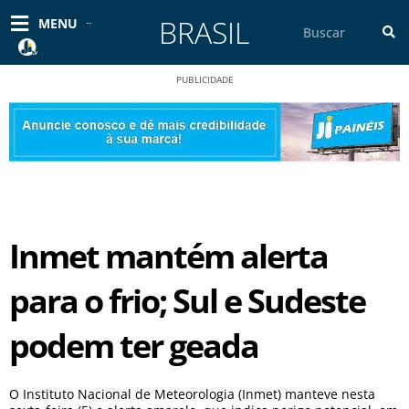
Ir
BRASIL
Pesquisar
MENU
para
o
conteúdo
PUBLICIDADE
Inmet mantém alerta
para o frio; Sul e Sudeste
podem ter geada
O Instituto Nacional de Meteorologia (Inmet) manteve nesta