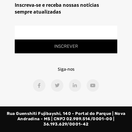
Inscreva-se e receba nossas notícias
sempre atualizadas
E-
mail
INSCREVER
Siga-nos
F
T
L
Y
a
w
i
o
c
i
n
u
e
t
k
t
b
t
e
u
o
e
d
b
o
r
i
e
Rua Guenshiti Fujibayshi, 140 - Portal do Parque | Nova
k
n
-
-
Andradina - MS | CNPJ 02.989.514/0001-00 |
f
i
36.193.629/0001-42
n