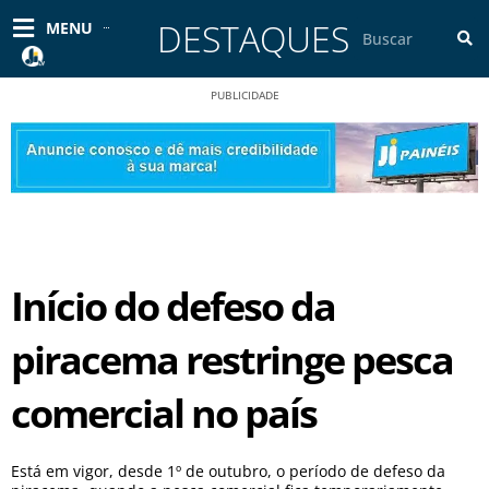
Ir
DESTAQUES
Pesquisar
MENU
para
o
conteúdo
PUBLICIDADE
Início do defeso da
piracema restringe pesca
comercial no país
Está em vigor, desde 1º de outubro, o período de defeso da