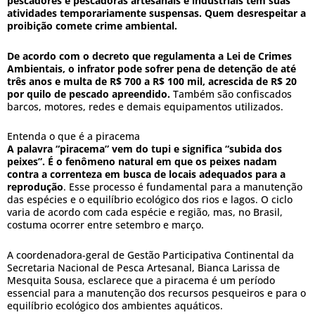
pescadores e pescadoras artesanais e industriais têm suas
atividades temporariamente suspensas. Quem desrespeitar a
proibição comete crime ambiental.
De acordo com o decreto que regulamenta a Lei de Crimes
Ambientais, o infrator pode sofrer pena de detenção de até
três anos e multa de R$ 700 a R$ 100 mil, acrescida de R$ 20
por quilo de pescado apreendido.
Também são confiscados
barcos, motores, redes e demais equipamentos utilizados.
Entenda o que é a piracema
A palavra “piracema” vem do tupi e significa “subida dos
peixes”. É o fenômeno natural em que os peixes nadam
contra a correnteza em busca de locais adequados para a
reprodução
. Esse processo é fundamental para a manutenção
das espécies e o equilíbrio ecológico dos rios e lagos. O ciclo
varia de acordo com cada espécie e região, mas, no Brasil,
costuma ocorrer entre setembro e março.
A coordenadora-geral de Gestão Participativa Continental da
Secretaria Nacional de Pesca Artesanal, Bianca Larissa de
Mesquita Sousa, esclarece que a piracema é um período
essencial para a manutenção dos recursos pesqueiros e para o
equilíbrio ecológico dos ambientes aquáticos.