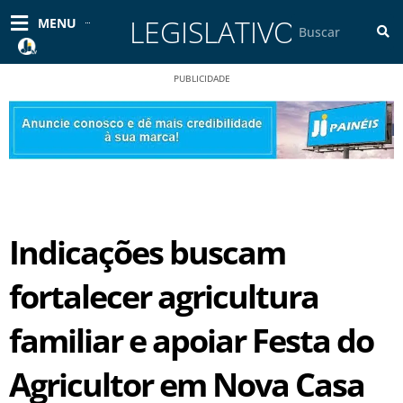
Ir
LEGISLATIVO
Pesquisar
MENU
para
o
conteúdo
PUBLICIDADE
Indicações buscam
fortalecer agricultura
familiar e apoiar Festa do
Agricultor em Nova Casa