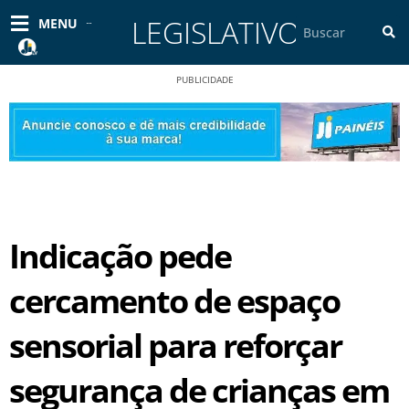
Ir
LEGISLATIVO
Pesquisar
MENU
para
o
conteúdo
PUBLICIDADE
Indicação pede
cercamento de espaço
sensorial para reforçar
segurança de crianças em