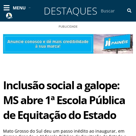
Ir
DESTAQUES
Pesquisar
MENU
para
o
conteúdo
PUBLICIDADE
Inclusão social a galope:
MS abre 1ª Escola Pública
de Equitação do Estado
Mato Grosso do Sul deu um passo inédito ao inaugurar, em