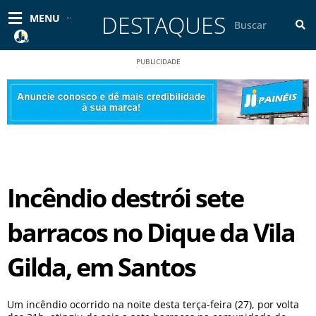
Ir
DESTAQUES
Pesquisar
MENU
para
o
conteúdo
PUBLICIDADE
Incêndio destrói sete
barracos no Dique da Vila
Gilda, em Santos
Um incêndio ocorrido na noite desta terça-feira (27), por volta