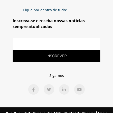
Fique por dentro de tudo!
Inscreva-se e receba nossas notícias
sempre atualizadas
E-
mail
INSCREVER
Siga-nos
F
T
L
Y
a
w
i
o
c
i
n
u
e
t
k
t
b
t
e
u
o
e
d
b
o
r
i
e