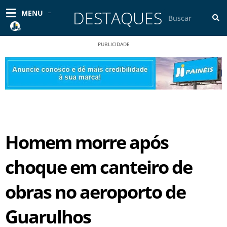
Ir
DESTAQUES
Pesquisar
MENU
para
o
conteúdo
PUBLICIDADE
Homem morre após
choque em canteiro de
obras no aeroporto de
Guarulhos