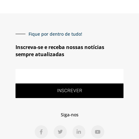
Fique por dentro de tudo!
Inscreva-se e receba nossas notícias
sempre atualizadas
E-
mail
INSCREVER
Siga-nos
F
T
L
Y
a
w
i
o
c
i
n
u