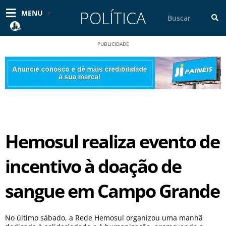
Ir
POLÍTICA
Pesquisar
MENU
para
o
conteúdo
PUBLICIDADE
Hemosul realiza evento de
incentivo à doação de
sangue em Campo Grande
No último sábado, a Rede Hemosul organizou uma manhã