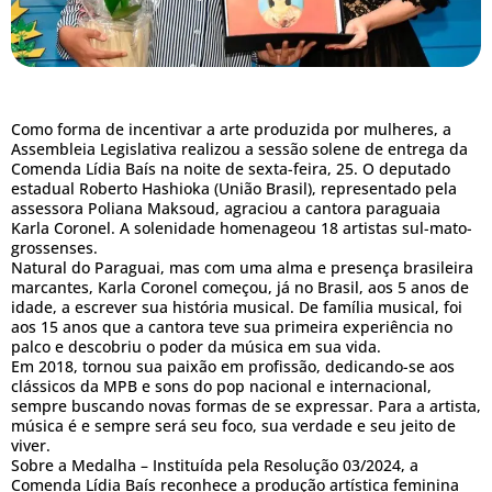
Como forma de incentivar a arte produzida por mulheres, a
Assembleia Legislativa realizou a sessão solene de entrega da
Comenda Lídia Baís na noite de sexta-feira, 25. O deputado
estadual Roberto Hashioka (União Brasil), representado pela
assessora Poliana Maksoud, agraciou a cantora paraguaia
Karla Coronel. A solenidade homenageou 18 artistas sul-mato-
grossenses.
Natural do Paraguai, mas com uma alma e presença brasileira
marcantes, Karla Coronel começou, já no Brasil, aos 5 anos de
idade, a escrever sua história musical. De família musical, foi
aos 15 anos que a cantora teve sua primeira experiência no
palco e descobriu o poder da música em sua vida.
Em 2018, tornou sua paixão em profissão, dedicando-se aos
clássicos da MPB e sons do pop nacional e internacional,
sempre buscando novas formas de se expressar. Para a artista,
música é e sempre será seu foco, sua verdade e seu jeito de
viver.
Sobre a Medalha – Instituída pela Resolução 03/2024, a
Comenda Lídia Baís reconhece a produção artística feminina