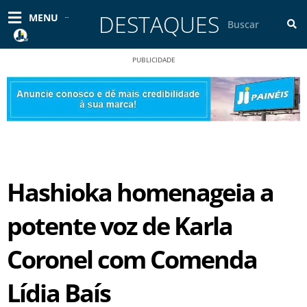
Ir
DESTAQUES
Pesquisar
MENU
para
o
conteúdo
PUBLICIDADE
Hashioka homenageia a
potente voz de Karla
Coronel com Comenda
Lídia Baís