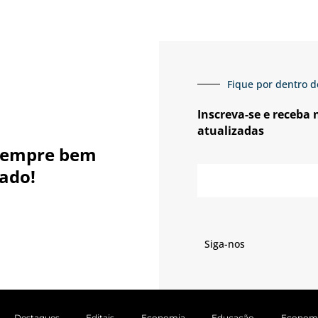
Fique por dentro d
Inscreva-se e receba
atualizadas
sempre bem
E-
ado!
mail
Siga-nos
Destaques
Editais
Economia
Educação
Econom