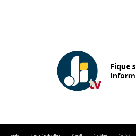
Fique 
inform
Início
Nova Andradina
Brasil
Política
Polícia