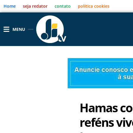
Ir
Home
seja redator
contato
política cookies
para
o
conteúdo
MENU
Hamas co
reféns viv