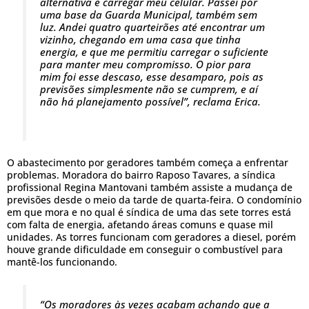
alternativa e carregar meu celular. Passei por
uma base da Guarda Municipal, também sem
luz. Andei quatro quarteirões até encontrar um
vizinho, chegando em uma casa que tinha
energia, e que me permitiu carregar o suficiente
para manter meu compromisso. O pior para
mim foi esse descaso, esse desamparo, pois as
previsões simplesmente não se cumprem, e aí
não há planejamento possível”, reclama Erica.
O abastecimento por geradores também começa a enfrentar
problemas. Moradora do bairro Raposo Tavares, a síndica
profissional Regina Mantovani também assiste a mudança de
previsões desde o meio da tarde de quarta-feira. O condomínio
em que mora e no qual é síndica de uma das sete torres está
com falta de energia, afetando áreas comuns e quase mil
unidades. As torres funcionam com geradores a diesel, porém
houve grande dificuldade em conseguir o combustível para
mantê-los funcionando.
“Os moradores às vezes acabam achando que a