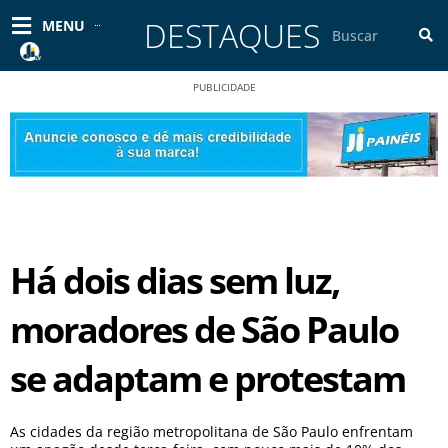
Ir
DESTAQUES
Pesquisar
MENU
para
o
conteúdo
PUBLICIDADE
Há dois dias sem luz,
moradores de São Paulo
se adaptam e protestam
As cidades da região metropolitana de São Paulo enfrentam