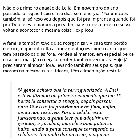
Não é o primeiro apagão de Leila. Em novembro do ano
passado, a região ficou cinco dias sem energia. “Foi um caos
também, aí só resolveu depois que foi pra imprensa quando foi
pra TV aí eles tomaram a providência e o nosso receio é se vai
voltar a acontecer a mesma coisa”, explicou.
A família também teve de se reorganizar. A casa tem portão
elétrico, o que dificulta as movimentações com o carro, que
tem passado os dias fora. Perdeu alimentos, em especial peixe
e carnes, mas já começa a perder também verduras. Hoje já
precisaram almoçar fora, levando também seus pais, que
moram na mesma rua e, idosos, têm alimentação restrita.
“A gente achava que ia ser regularizado. A Enel
estava dizendo no primeiro momento que em 15
horas ia consertar a energia, depois passou
para 18 e isso foi protelando e no final, enfim,
ainda não resolveu. Para o celular estar
funcionando, a gente teve que adquirir um
gerador, a gasolina, mas ele é uma potência
baixa, então a gente consegue carregando os
celulares, tentando dar uma carga aqui na