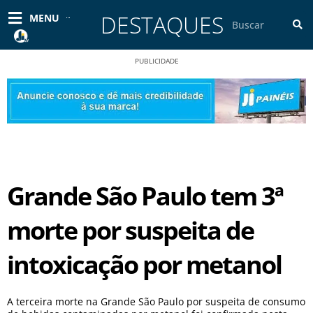
Ir
DESTAQUES
Pesquisar
MENU
para
o
conteúdo
PUBLICIDADE
Grande São Paulo tem 3ª
morte por suspeita de
intoxicação por metanol
A terceira morte na Grande São Paulo por suspeita de consumo