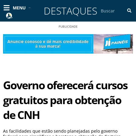
Ir
DESTAQUES
Pesquisar
MENU
para
o
conteúdo
PUBLICIDADE
Governo oferecerá cursos
gratuitos para obtenção
de CNH
As facilidades que estão sendo planejadas pelo governo