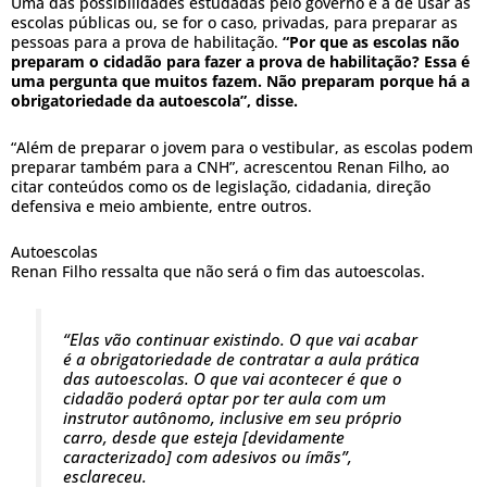
Uma das possibilidades estudadas pelo governo é a de usar as
escolas públicas ou, se for o caso, privadas, para preparar as
pessoas para a prova de habilitação.
“Por que as escolas não
preparam o cidadão para fazer a prova de habilitação? Essa é
uma pergunta que muitos fazem. Não preparam porque há a
obrigatoriedade da autoescola”, disse.
“Além de preparar o jovem para o vestibular, as escolas podem
preparar também para a CNH”, acrescentou Renan Filho, ao
citar conteúdos como os de legislação, cidadania, direção
defensiva e meio ambiente, entre outros.
Autoescolas
Renan Filho ressalta que não será o fim das autoescolas.
“Elas vão continuar existindo. O que vai acabar
é a obrigatoriedade de contratar a aula prática
das autoescolas. O que vai acontecer é que o
cidadão poderá optar por ter aula com um
instrutor autônomo, inclusive em seu próprio
carro, desde que esteja [devidamente
caracterizado] com adesivos ou ímãs”,
esclareceu.