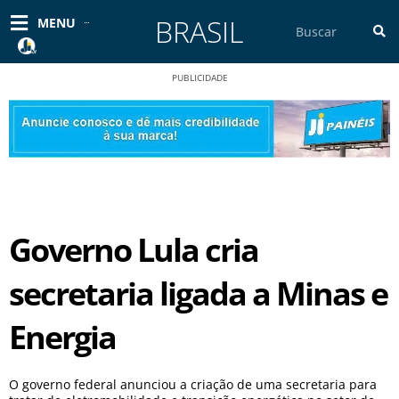
Ir
BRASIL
Pesquisar
MENU
para
o
conteúdo
PUBLICIDADE
Governo Lula cria
secretaria ligada a Minas e
Energia
O governo federal anunciou a criação de uma secretaria para