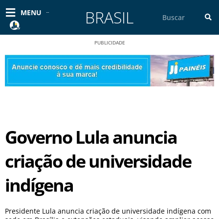
Ir
BRASIL
Pesquisar
MENU
para
o
conteúdo
PUBLICIDADE
Governo Lula anuncia
criação de universidade
indígena
Presidente Lula anuncia criação de universidade indígena com